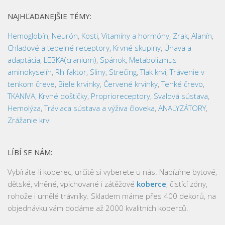
NAJHĽADANEJŠIE TÉMY:
Hemoglobín
,
Neurón
,
Kosti
,
Vitamíny a hormóny
,
Zrak
,
Alanín
,
Chladové a tepelné receptory
,
Krvné skupiny
,
Únava a
adaptácia
,
LEBKA(cranium)
,
Spánok
,
Metabolizmus
aminokyselín
,
Rh faktor
,
Sliny
,
Strečing
,
Tlak krvi
,
Trávenie v
tenkom čreve
,
Biele krvinky
,
Červené krvinky
,
Tenké črevo
,
TKANIVA
,
Krvné doštičky
,
Proprioreceptory
,
Svalová sústava
,
Hemolýza
,
Tráviaca sústava a výživa človeka
,
ANALYZÁTORY
,
Zrážanie krvi
LÍBÍ SE NÁM:
Vybíráte-li koberec, určitě si vyberete u nás. Nabízíme bytové,
dětské, vlněné, vpichované i zátěžové
koberce
, čistící zóny,
rohože i umělé trávníky. Skladem máme přes 400 dekorů, na
objednávku vám dodáme až 2000 kvalitních koberců.