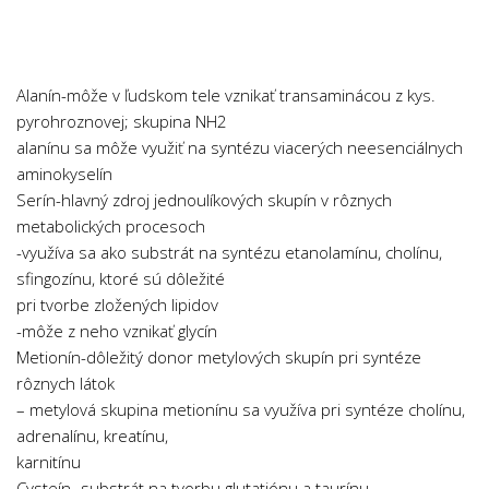
Chemie
Dějepis
Doprava a Logistika
Alanín-môže v ľudskom tele vznikať transaminácou z kys.
Ekologie
pyrohroznovej; skupina NH2
alanínu sa môže využiť na syntézu viacerých neesenciálnych
Ekonomie
aminokyselín
Fyzika
Serín-hlavný zdroj jednoulíkových skupín v rôznych
Informatika
metabolických procesoch
-využíva sa ako substrát na syntézu etanolamínu, cholínu,
Jazyky
sfingozínu, ktoré sú dôležité
Management
pri tvorbe zložených lipidov
Marketing
-môže z neho vznikať glycín
Metionín-dôležitý donor metylových skupín pri syntéze
Němčina
rôznych látok
Občanská nauka
– metylová skupina metionínu sa využíva pri syntéze cholínu,
adrenalínu, kreatínu,
Pedagogika
karnitínu
Právo
Cysteín- substrát na tvorbu glutatiónu a taurínu