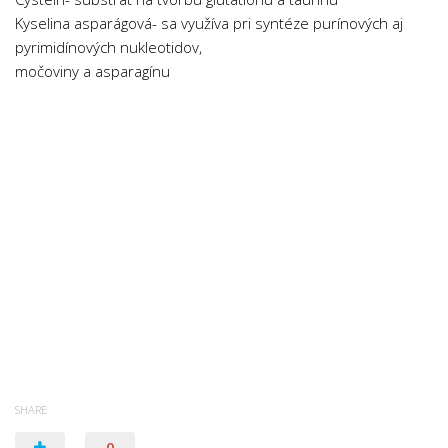
Psychologie a Sociologie
Kyselina asparágová- sa využíva pri syntéze purínových aj
pyrimidínových nukleotidov,
Společenské vědy
močoviny a asparagínu
Technika
Účetnictví
Zdravotnictví
Zeměpis
Novinky
SHARE
0