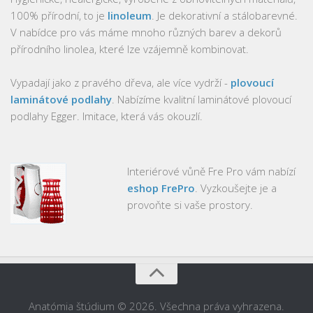
100% přírodní, to je
linoleum
. Je dekorativní a stálobarevné.
V nabídce pro vás máme mnoho různých barev a dekorů
přírodního linolea, které lze vzájemně kombinovat.
Vypadají jako z pravého dřeva, ale více vydrží -
plovoucí
laminátové podlahy
. Nabízíme kvalitní laminátové plovoucí
podlahy Egger. Imitace, která vás okouzlí.
Interiérové vůně Fre Pro vám nabízí
eshop FrePro
. Vyzkoušejte je a
provoňte si vaše prostory.
Anatómia štúdium © 2026. Všechna práva vyhrazena.