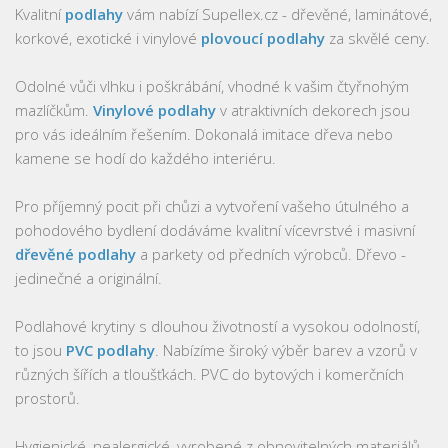
Kvalitní
podlahy
vám nabízí Supellex.cz - dřevěné, laminátové,
korkové, exotické i vinylové
plovoucí podlahy
za skvělé ceny.
Odolné vůči vlhku i poškrábání, vhodné k vašim čtyřnohým
mazlíčkům.
Vinylové podlahy
v atraktivních dekorech jsou
pro vás ideálním řešením. Dokonalá imitace dřeva nebo
kamene se hodí do každého interiéru.
Pro příjemný pocit při chůzi a vytvoření vašeho útulného a
pohodového bydlení dodáváme kvalitní vícevrstvé i masivní
dřevěné podlahy
a parkety od předních výrobců. Dřevo -
jedinečné a originální.
Podlahové krytiny s dlouhou životností a vysokou odolností,
to jsou
PVC podlahy
. Nabízíme široký výběr barev a vzorů v
různých šířích a tloušťkách. PVC do bytových i komerčních
prostorů.
Hygienické, nealergické, vyrobené z obnovitelných materiálů,