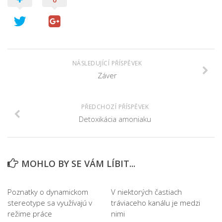
NÁSLEDUJÍCÍ PŘÍSPĚVEK
Záver
PŘEDCHOZÍ PŘÍSPĚVEK
Detoxikácia amoniaku
MOHLO BY SE VÁM LÍBIT...
Poznatky o dynamickom
V niektorých častiach
stereotype sa využívajú v
tráviaceho kanálu je medzi
režime práce
nimi