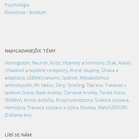
Psychológia
Ekonómia - štúdium
NAJHĽADANEJŠIE TÉMY:
Hemoglobín
,
Neurón
,
Kosti
,
Vitamíny a hormóny
,
Zrak
,
Alanín
,
Chladové a tepelné receptory
,
Krvné skupiny
,
Únava a
adaptácia
,
LEBKA(cranium)
,
Spánok
,
Metabolizmus
aminokyselín
,
Rh faktor
,
Sliny
,
Strečing
,
Tlak krvi
,
Trávenie v
tenkom čreve
,
Biele krvinky
,
Červené krvinky
,
Tenké črevo
,
TKANIVA
,
Krvné doštičky
,
Proprioreceptory
,
Svalová sústava
,
Hemolýza
,
Tráviaca sústava a výživa človeka
,
ANALYZÁTORY
,
Zrážanie krvi
LÍBÍ SE NÁM: