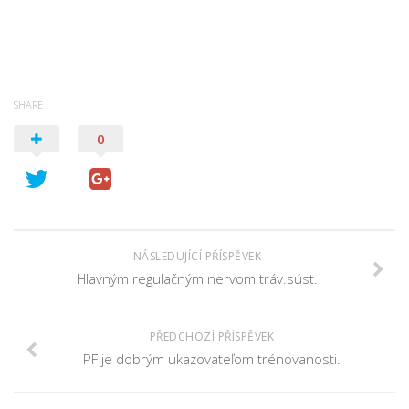
SHARE
0
NÁSLEDUJÍCÍ PŘÍSPĚVEK
Hlavným regulačným nervom tráv.súst.
PŘEDCHOZÍ PŘÍSPĚVEK
PF je dobrým ukazovateľom trénovanosti.