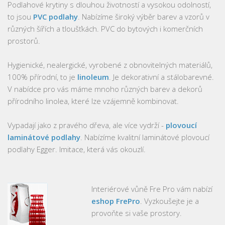
Podlahové krytiny s dlouhou životností a vysokou odolností,
to jsou
PVC podlahy
. Nabízíme široký výběr barev a vzorů v
různých šířích a tloušťkách. PVC do bytových i komerčních
prostorů.
Hygienické, nealergické, vyrobené z obnovitelných materiálů,
100% přírodní, to je
linoleum
. Je dekorativní a stálobarevné.
V nabídce pro vás máme mnoho různých barev a dekorů
přírodního linolea, které lze vzájemně kombinovat.
Vypadají jako z pravého dřeva, ale více vydrží -
plovoucí
laminátové podlahy
. Nabízíme kvalitní laminátové plovoucí
podlahy Egger. Imitace, která vás okouzlí.
Interiérové vůně Fre Pro vám nabízí
eshop FrePro
. Vyzkoušejte je a
provoňte si vaše prostory.