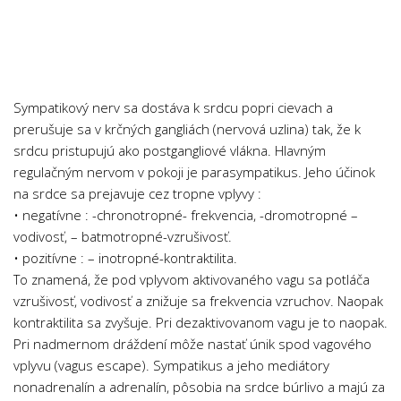
Chemie
Dějepis
Doprava a Logistika
Ekologie
Sympatikový nerv sa dostáva k srdcu popri cievach a
Ekonomie
prerušuje sa v krčných gangliách (nervová uzlina) tak, že k
srdcu pristupujú ako postgangliové vlákna. Hlavným
Fyzika
regulačným nervom v pokoji je parasympatikus. Jeho účinok
Informatika
na srdce sa prejavuje cez tropne vplyvy :
Jazyky
• negatívne : -chronotropné- frekvencia, -dromotropné –
vodivosť, – batmotropné-vzrušivosť.
Management
• pozitívne : – inotropné-kontraktilita.
Marketing
To znamená, že pod vplyvom aktivovaného vagu sa potláča
Němčina
vzrušivosť, vodivosť a znižuje sa frekvencia vzruchov. Naopak
kontraktilita sa zvyšuje. Pri dezaktivovanom vagu je to naopak.
Občanská nauka
Pri nadmernom dráždení môže nastať únik spod vagového
Pedagogika
vplyvu (vagus escape). Sympatikus a jeho mediátory
nonadrenalín a adrenalín, pôsobia na srdce búrlivo a majú za
Právo