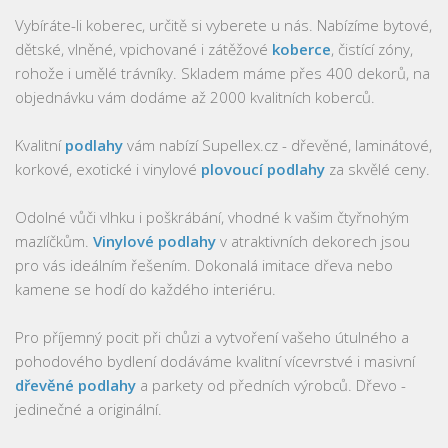
Vybíráte-li koberec, určitě si vyberete u nás. Nabízíme bytové,
dětské, vlněné, vpichované i zátěžové
koberce
, čistící zóny,
rohože i umělé trávníky. Skladem máme přes 400 dekorů, na
objednávku vám dodáme až 2000 kvalitních koberců.
Kvalitní
podlahy
vám nabízí Supellex.cz - dřevěné, laminátové,
korkové, exotické i vinylové
plovoucí podlahy
za skvělé ceny.
Odolné vůči vlhku i poškrábání, vhodné k vašim čtyřnohým
mazlíčkům.
Vinylové podlahy
v atraktivních dekorech jsou
pro vás ideálním řešením. Dokonalá imitace dřeva nebo
kamene se hodí do každého interiéru.
Pro příjemný pocit při chůzi a vytvoření vašeho útulného a
pohodového bydlení dodáváme kvalitní vícevrstvé i masivní
dřevěné podlahy
a parkety od předních výrobců. Dřevo -
jedinečné a originální.