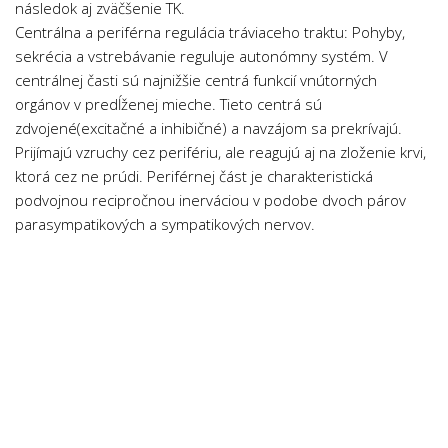
následok aj zväčšenie TK.
Psychologie a Sociologie
Centrálna a periférna regulácia tráviaceho traktu: Pohyby,
Společenské vědy
sekrécia a vstrebávanie reguluje autonómny systém. V
centrálnej časti sú najnižšie centrá funkcií vnútorných
Technika
orgánov v predĺženej mieche. Tieto centrá sú
Účetnictví
zdvojené(excitačné a inhibičné) a navzájom sa prekrívajú.
Zdravotnictví
Prijímajú vzruchy cez perifériu, ale reagujú aj na zloženie krvi,
ktorá cez ne prúdi. Periférnej část je charakteristická
Zeměpis
podvojnou recipročnou inerváciou v podobe dvoch párov
Novinky
parasympatikových a sympatikových nervov.