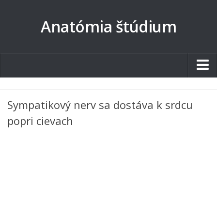
Anatómia štúdium
Studentské.cz
Sympatikový nerv sa dostáva k srdcu
Tematické okruhy
popri cievach
Angličtina
Art
Biologie
Catering a Gastronomie
Český jazyk
Cestovní ruch